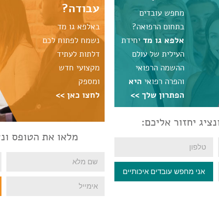
עבודה?
מחפש עובדים
בתחום הרפואה?
באלפא גו מד
אלפא גו מד
יחידת
נשמח לפתוח לכם
העילית של עולם
דלתות לעתיד
ההשמה הרפואי
מקצועי חדש
והפרה רפואי
היא
ומספק
הפתרון שלך >>
לחצו כאן >>
ציג יחזור אליכם:
מלאו את הטופס ונצ
אני מחפש עובדים איכותיים